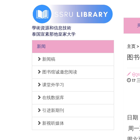
學術資源和信息技術
泰国宣素那他皇家大学
新闻
主页
>
图书
新闻稿
图书馆诚邀您阅读
ผู้ดู
17 三
课堂外学习
在线数据库
引进新期刊
日期：
新视听媒体
周一至
周六至