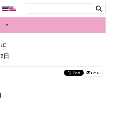
#
月2日
2日
Email
知