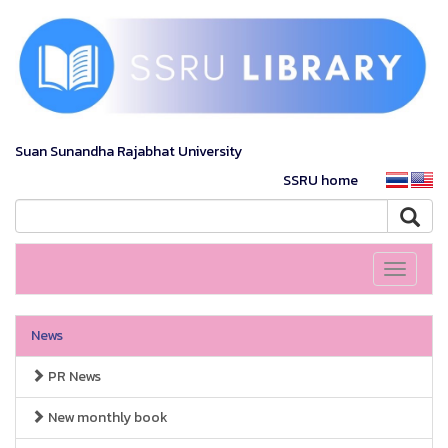
Suan Sunandha Rajabhat University
SSRU home
Toggle
navigati
News
PR News
New monthly book