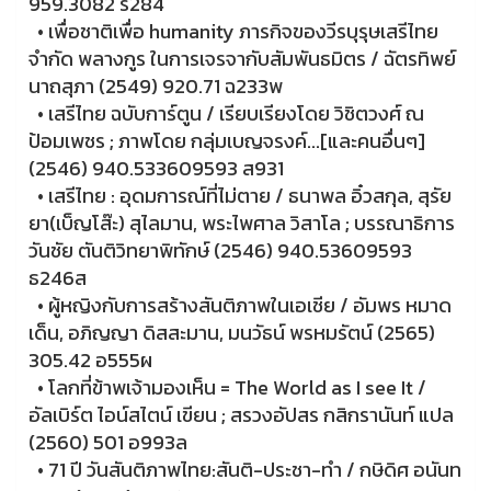
959.3082 ร284
• เพื่อชาติเพื่อ humanity ภารกิจของวีรบุรุษเสรีไทย
จำกัด พลางกูร ในการเจรจากับสัมพันธมิตร / ฉัตรทิพย์
นาถสุภา (2549) 920.71 ฉ233พ
• เสรีไทย ฉบับการ์ตูน / เรียบเรียงโดย วิชิตวงศ์ ณ
ป้อมเพชร ; ภาพโดย กลุ่มเบญจรงค์...[และคนอื่นๆ]
(2546) 940.533609593 ส931
• เสรีไทย : อุดมการณ์ที่ไม่ตาย / ธนาพล อิ๋วสกุล, สุรัย
ยา(เบ็ญโส๊ะ) สุไลมาน, พระไพศาล วิสาโล ; บรรณาธิการ
วันชัย ตันติวิทยาพิทักษ์ (2546) 940.53609593
ธ246ส
• ผู้หญิงกับการสร้างสันติภาพในเอเชีย / อัมพร หมาด
เด็น, อภิญญา ดิสสะมาน, มนวัธน์ พรหมรัตน์ (2565)
305.42 อ555ผ
•
โลกที่ข้าพเจ้ามองเห็น = The World as I see It /
อัลเบิร์ต ไอน์สไตน์ เขียน ; สรวงอัปสร กสิกรานันท์ แปล
(2560) 501 อ993ล
•
71 ปี วันสันติภาพไทย:สันติ-ประชา-ทำ / กษิดิศ อนันท