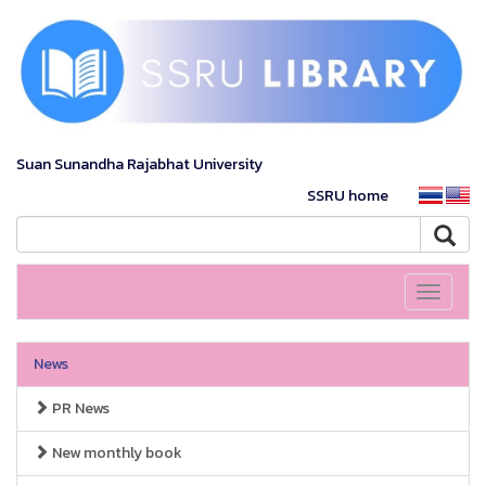
Suan Sunandha Rajabhat University
SSRU home
Toggle
navigati
News
PR News
New monthly book