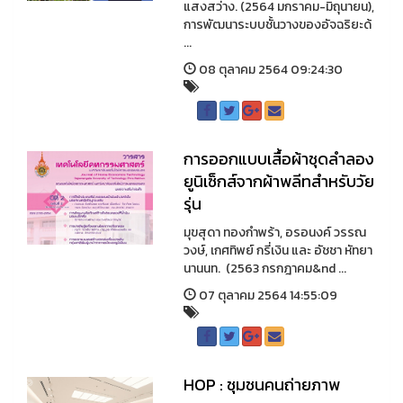
แสงสว่าง. (2564 มกราคม-มิถุนายน),
การพัฒนาระบบชั้นวางของอัจฉริยะด้
...
08 ตุลาคม 2564 09:24:30
การออกแบบเสื้อผ้าชุดลําลอง
ยูนิเซ็กส์จากผ้าพลีทสําหรับวัย
รุ่น
มุขสุดา ทองกําพร้า, อรอนงค์ วรรณ
วงษ์, เกศทิพย์ กรี่เงิน และ อัชชา หัทยา
นานนท. (2563 กรกฎาคม&nd ...
07 ตุลาคม 2564 14:55:09
HOP : ชุมชนคนถ่ายภาพ