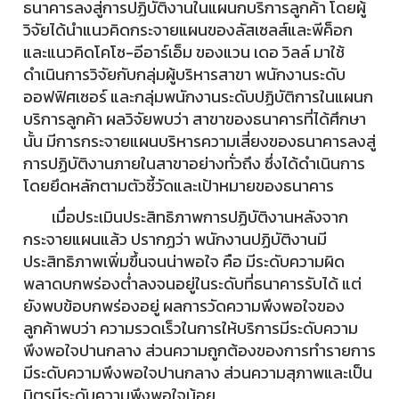
ธนาคารลงสู่การปฏิบัติงานในแผนกบริการลูกค้า โดยผู้
วิจัยได้นำแนวคิดกระจายแผนของลัสเซลส์และพีค็อก
และแนวคิดโคโซ-อีอาร์เอ็ม ของแวน เดอ วิลล์ มาใช้
ดำเนินการวิจัยกับกลุ่มผู้บริหารสาขา พนักงานระดับ
ออฟฟิศเซอร์ และกลุ่มพนักงานระดับปฏิบัติการในแผนก
บริการลูกค้า ผลวิจัยพบว่า สาขาของธนาคารที่ได้ศึกษา
นั้น มีการกระจายแผนบริหารความเสี่ยงของธนาคารลงสู่
การปฏิบัติงานภายในสาขาอย่างทั่วถึง ซึ่งได้ดำเนินการ
โดยยึดหลักตามตัวชี้วัดและเป้าหมายของธนาคาร
เมื่อประเมินประสิทธิภาพการปฏิบัติงานหลังจาก
กระจายแผนแล้ว ปรากฏว่า พนักงานปฏิบัติงานมี
ประสิทธิภาพเพิ่มขึ้นจนน่าพอใจ คือ มีระดับความผิด
พลาดบกพร่องต่ำลงจนอยู่ในระดับที่ธนาคารรับได้ แต่
ยังพบข้อบกพร่องอยู่ ผลการวัดความพึงพอใจของ
ลูกค้าพบว่า ความรวดเร็วในการให้บริการมีระดับความ
พึงพอใจปานกลาง ส่วนความถูกต้องของการทำรายการ
มีระดับความพึงพอใจปานกลาง ส่วนความสุภาพและเป็น
มิตรมีระดับความพึงพอใจน้อย