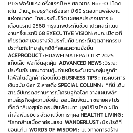
PTG ฟอร์มแรง ครึ่งแรกปี 68 ยอดขาย Non-Oil โดด
เด่น บ้านปู เผยธุรกิจครึ่งแรก ปี 68 รุดลงทุนพลังงาน
แห่งอนาคต ไทยประกันชีวิต เผยผลประกอบการ 6
เดือนแรกปี 2568 กรุงเทพประกันชีวิต เปิดผลดำเนิน
งานครึ่งแรกปี 68 EXECUTIVE VISION: คปก. เปิดเวที
เกียรติยศ มอบรางวัลประกันภัย ยกระดับอุตสาหกรรม
ประกันภัยไทย สู่ยุคดิจิทัลและความยั่งยืน
ACE
PRODUCT :
HUAWEI MATEPAD 11.3" 2025
แท็บเล็ต ฟังก์ชั่นสุดคุ้ม
ADVANCED NEWS :
วิระยะ
ประกันภัย มอบความคุ้มค่าเหนือระดับ เจาะกลุ่มลูกค้า
ไลฟ์สไตล์ลูกค้าท่องเที่ยว
BUSINESS TIPS :
ทริคบริหาร
เงินฉบับ Gen Z สายติ่ง
SPECIAL COLUMN :
ทีทีบี เดิน
สายอัปเกรดสถานการณ์เศรษฐกิจโลก วางแผนพลิก
เกมส์ธุรกิจสู่ความยั่งยืน ออมสินพัฒนา ขยายผลโปร
เจ็กต์ “ลิบงสุขใจ ออมสินพัฒนา” มูลนิธิโรนัลด์ ผนึก
กำลังพันธมิตร จัดงานวิ่งการกุศล
HEALTHT LIVING :
"โรคกล้ามเนื้อตาอ่อนแรง
WANDERLUST :
มีอะไรดีที่
ขอนแก่น
WORDS OF WISDOM :
แนวทางการสร้าง