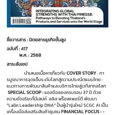
ชื่อวารสาร : นิตยสารธุรกิจขั้นสูง
ฉบับที่ : 417
พ.ศ. : 2568
สาระสังเขป
นำเสนอเนื้อหาเกี่ยวกับ
COVER STORY
: กา
รบูรณาการจุดแข็งระดับโลกสู่ความประณีตแบบไทย :
แนวทางการพัฒนาสินค้าและบริการไทยสู่เวทีสากลโลก
SPECIAL SCOOP :
แอลจีฉลองครบรอบ 37 ปี ด้วย
ความอัจฉริยะที่มีเสน่ห์ ลลิล พร็อพเพอร์ตี พัฒนา
"Lalin Leadership DNA" ปั้นผู้นำรุ่นใหม่ SCGC AI เป็น
เครื่องมือส่งเสริมสินค้าชุมชน
FINANCIAL FOCUS :
-