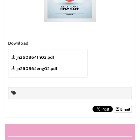
Download
jn260864th02.pdf
jn260864eng02.pdf
Email