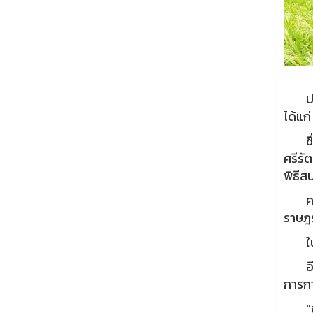
ประเท
ได้แก
ซึ่งม
ศรีรั
พิธี
ความม
ราษฎร
ในภาย
อีกกิ
การกา
“ของก