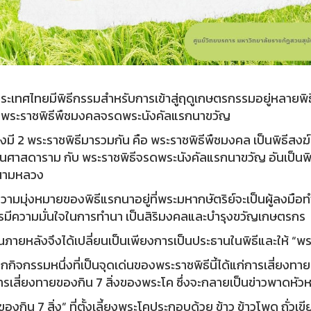
ศไทยมีพิธีกรรมสำหรับการเข้าสู่ฤดูเกษตรกรรมอยู่หลายพิธี แ
่ พระราชพิธีพืชมงคลจรดพระนังคัลแรกนาขวัญ
ี 2 พระราชพิธีมารวมกัน คือ พระราชพิธีพืชมงคล เป็นพิธีสงฆ
ตนศาสดาราม กับ พระราชพิธีจรดพระนังคัลแรกนาขวัญ อันเป็น
สนามหลวง
ุ่งหมายของพิธีแรกนาอยู่ที่พระมหากษัตริย์จะเป็นผู้ลงมือทำ
มีความมั่นใจในการทำนา เป็นสิริมงคลและบำรุงขวัญเกษตรกร
หลังจึงได้เปลี่ยนเป็นเพียงการเป็นประธานในพิธีและให้ “พระ
จกรรมหนึ่งที่เป็นจุดเด่นของพระราชพิธีนี้ได้แก่การเสี่ยงทาย
รเสี่ยงทายของกิน 7 สิ่งของพระโค ซึ่งจะกลายเป็นข่าวพาดหัวหล
ิน 7 สิ่ง” ที่ตั้งเลี้ยงพระโคประกอบด้วย ข้าว ข้าวโพด ถั่วเขีย