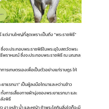
ต่งานใหญ่ที่สุดเพราะเป็นถึง “พระราชพิธี”
์ ซึ่งจะประกอบพระราชพิธีในพระอุโบสถวัดพระ
พิธีพราหมณ์ ซึ่งจะประกอบพระราชพิธี ณ มณฑล
การเกษตรเองเพื่อเป็นตัวอย่างแก่ราษฎร ให้
ยาแรกนา” เป็นผู้ลงมือไถนาและหว่านข้าว
 ทั้งการเสื่ยงทายผ้านุ่งของพระยาแรกนา และ
ังพิธี
ว งา เหล้า น้ำ และหญ้า ถ้าพระโคกินสิ่งใดก็จะมี