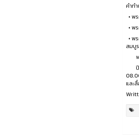
คำทำน
• พระ
• พระ
• พระ
สมบูร
พระโค
ปีนี้
08.00
และสื
Writt