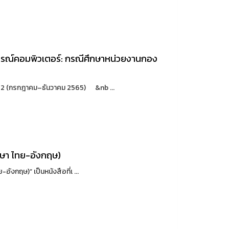
รณ์คอมพิวเตอร์: กรณีศึกษาหน่วยงานกอง
ี่ 2 (กรกฎาคม–ธันวาคม 2565) &nb ...
าษา ไทย-อังกฤษ)
งกฤษ)” เป็นหนังสือที่เ ...