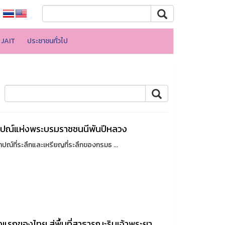
JAIT
ประชาชนทั่วไป
าปณ์แห่งพระบรมราชชนนีพันปีหลวง
ี่ระลึกและเหรียญที่ระลึกของกรมธ ...
แรกของไทย สู่พื้นที่สาธารณะริมเจ้าพระยา