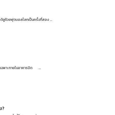
ูถ้วยฟุตบอลโลกเป็นครั้งที่สอง ...
ลา โดยเฉพาะภายในอาคารปิด ...
าย?