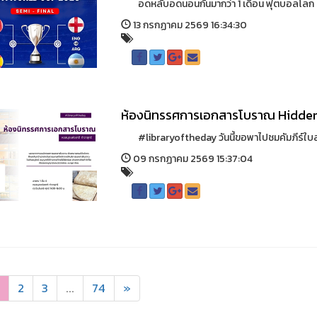
อดหลับอดนอนกันมากว่า 1 เดือน ฟุตบอลโลก 202
13 กรกฏาคม 2569 16:34:30
ห้องนิทรรศการเอกสารโบราณ Hidden
#libraryoftheday วันนี้ขอพาไปชมคัมภีร์ใบลา
09 กรกฏาคม 2569 15:37:04
2
3
...
74
»