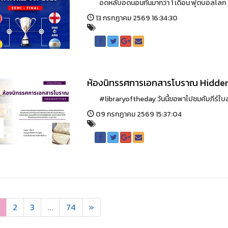
อดหลับอดนอนกันมากว่า 1 เดือน ฟุตบอลโลก 202
13 กรกฏาคม 2569 16:34:30
ห้องนิทรรศการเอกสารโบราณ Hidden
#libraryoftheday วันนี้ขอพาไปชมคัมภีร์ใบลา
09 กรกฏาคม 2569 15:37:04
2
3
...
74
»