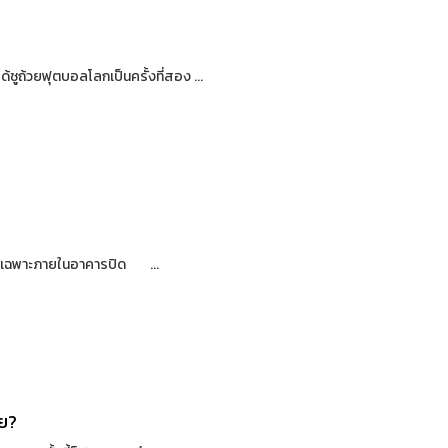
ูถ้วยฟุตบอลโลกเป็นครั้งที่สอง ...
ลา โดยเฉพาะภายในอาคารปิด ...
าย?