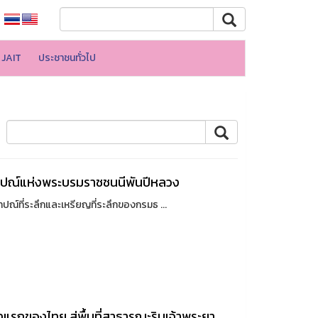
JAIT
ประชาชนทั่วไป
าปณ์แห่งพระบรมราชชนนีพันปีหลวง
ี่ระลึกและเหรียญที่ระลึกของกรมธ ...
แรกของไทย สู่พื้นที่สาธารณะริมเจ้าพระยา