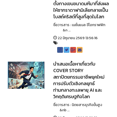
ตั้งกางเขนขนาดมหึมาที่ส่งผล
ให้ซากราดาฟามิเลียกลายเป็น
โบสถ์คริสต์ที่สูงที่สุดในโลก
ชื่อวารสาร : เนชั่นแนล จีโอกราฟฟิก
&n ...
22 มิถุนายน 2569 13:56:16
นำเสนอเนื้อหาเกี่ยวกับ
COVER STORY
สถาปัตยกรรมอาชีพยุคใหม่
การปรับตัวเชิงกลยุทธ์
ท่ามกลางทะเลพายุ AI และ
วิกฤติเศรษฐกิจโลก
ชื่อวารสาร : นิตยสารธุรกิจขั้นสูง
&nb ...