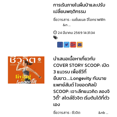
การเร้นภายในผืนป่าและปรับ
เปลี่ยนพฤติกรรม
ชื่อวารสาร : เนชั่นแนล จีโอกราฟฟิก
&n ...
24 มีนาคม 2569 14:31:34
นำเสนอเนื้อหาเกี่ยวกับ
COVER STORY SCOOP: เปิด
3 แนวรบ เพื่อชีวีที่
ยืนยาว....Longevity กับนาย
แพทย์สันต์ ใจยอดศิลป์
SCOOP: เจาะลึกแนวคิด ลองจิ
วิตี้” สไตล์ชีวจิต เริ่มต้นได้ที่ตัว
เอง
ชื่อวารสาร : ชีวจิต &nb ...