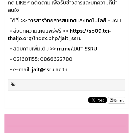
กด LIKE กดติดตาม เพื่อรับข่าวสารและบทความที่น่า
สนใจ
ได้ที่ >>
วารสารวิทยสารสนเทศและเทคโนโลยี - JAIT
• ส่งบทความเผยแพร่ฟรี >>
https://so09.tci-
thaijo.org/index.php/jait_ssru
• สอบถามเพิ่มเติม >>
m.me/JAIT.SSRU
• 021601155; 0866622780
• e-mail:
jait@ssru.ac.th
Email