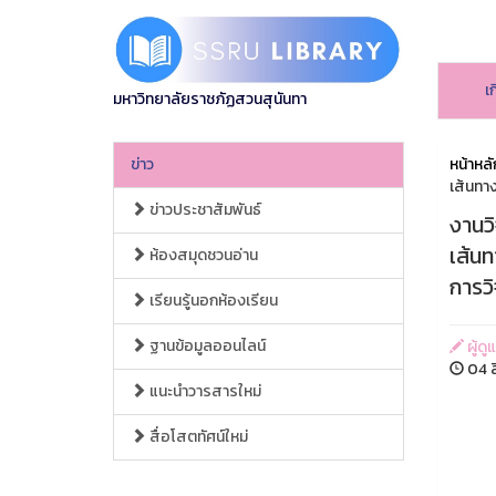
เ
มหาวิทยาลัยราชภัฏสวนสุนันทา
ข่าว
หน้าหลั
เส้นทาง
ข่าวประชาสัมพันธ์
งานวิ
เส้นท
ห้องสมุดชวนอ่าน
การวิจ
เรียนรู้นอกห้องเรียน
ฐานข้อมูลออนไลน์
ผู้ดู
04 ส
แนะนำวารสารใหม่
สื่อโสตทัศน์ใหม่