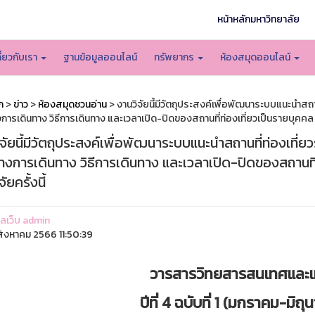
หน้าหลักมหาวิทยาลัย
กี่ยวกับเรา
ฐานข้อมูลออนไลน์
ทรัพยากร
ห้องสมุดออนไลน์
ก
>
ข่าว
>
ห้องสมุดชวนอ่าน
> งานวิจัยนี้มีวัตถุประสงค์เพื่อพัฒนาระบบแนะนำสถาน
การเดินทาง วิธีการเดินทาง และเวลาเปิด-ปิดของสถานที่ท่องเที่ยวเป็นรายบุคคล กลุ่
จัยนี้มีวัตถุประสงค์เพื่อพัฒนาระบบแนะนำสถานที่ท่องเที่ย
างการเดินทาง วิธีการเดินทาง และเวลาเปิด-ปิดของสถานที่ท่
ัยครั้งนี้
แลเว็บ admin
ิงหาคม 2566 11:50:39
วารสารวิทยสารสนเทศและเ
ปีที่ 4 ฉบับที่ 1 (มกราคม-มิถ