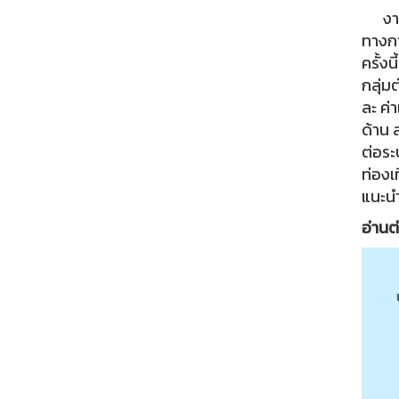
งา
ทางกา
ครั้งน
กลุ่ม
ละ ค่
ด้าน 
ต่อระ
ท่องเ
แนะนำ
อ่านต่