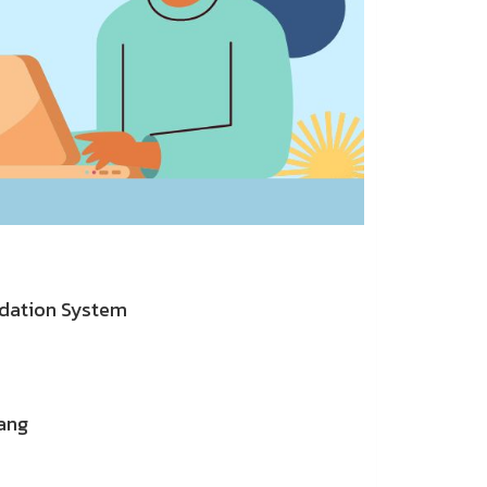
ndation System
ang