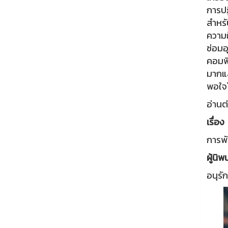
การปฏ
สำหรั
ความถ
ซ่อมอ
คอมพิ
มากแล
พอใจโ
อ่านต
เรื่อง
การพั
ผู้นิพ
อนุรั