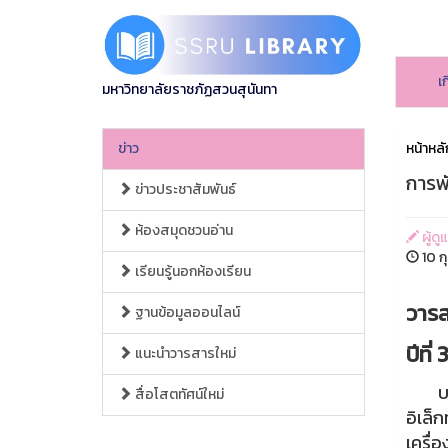
เ
มหาวิทยาลัยราชภัฏสวนสุนันทา
ข่าว
หน้าหลั
การพ
ข่าวประชาสัมพันธ์
ห้องสมุดชวนอ่าน
ผู้ดู
10 กุ
เรียนรู้นอกห้องเรียน
วารส
ฐานข้อมูลออนไลน์
ปีที
แนะนำวารสารใหม่
บทควา
สื่อโสตทัศน์ใหม่
อิเล็
เครื่