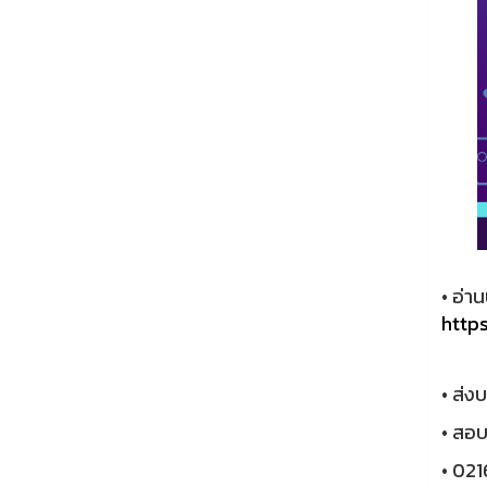
• อ่า
http
• ส่ง
• สอบ
• 02