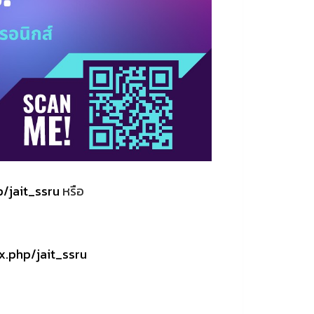
p/jait_ssru
หรือ
x.php/jait_ssru