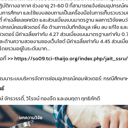
ิบัติทางอากาศ ช่วงอายุ 21-60 ปี ที่สามารถแจ้งซ่อมอุปกรณ์ค
บการศึกษา และใช้แบบสอบถามเป็นเครื่องมือในการเก็บรวบรวมข้อมูล
ี่ ค่าเฉลี่ยเลขคณิต และส่วนเบี่ยงเบนมาตรฐาน ผลการวิจัยพบ
ุปกรณ์คอมพิวเตอร์ คือ ด้านการบันทึกข้อมูล เพิ่ม ลบ แก้ไข แ
วเตอร์ มีค่าเฉลี่ยเท่ากับ 4.27 ส่วนเบี่ยงเบนมาตรฐานเท่ากับ
ะด้านความสวยงามของเว็บไซต์ มีค่าเฉลี่ยเท่ากับ 4.45 ส่วนเบี
ดยรวมอยู่ในระดับมาก...
่อท
ี่ >> https://so09.tci-thaijo.org/index.php/jait_ssru/
ฒนาระบบบริหารจัดการซ่อมอุปกรณ์คอมพิวเตอร์: กรณีศึกษาหน
นธ์
กษ์ จักรวรรดิ์, วิโรจน์ ทองจืด และอมฤตา ฤทธิภักดี