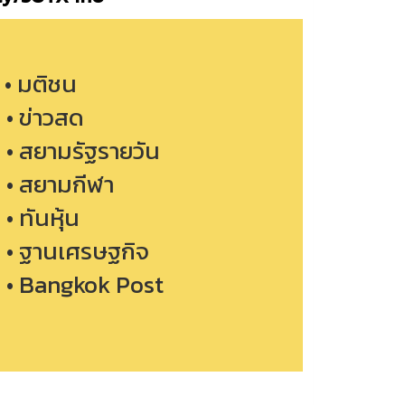
• มติชน
• ข่าวสด
• สยามรัฐรายวัน
• สยามกีฬา
• ทันหุ้น
• ฐานเศรษฐกิจ
• Bangkok Post