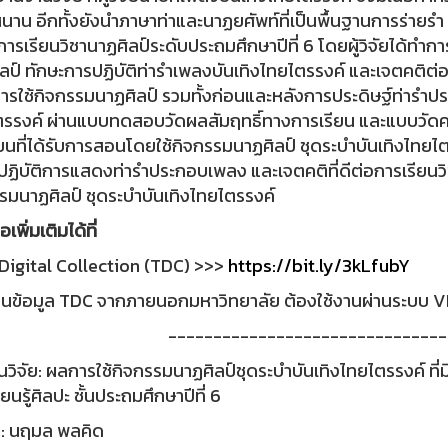
นาน อีกทั้งยังนำภาษาท่าและนาฏยศัพท์ที่เป็นพื้นฐานการร่ายร
บการเรียนวิชานาฏศิลป์ระดับประถมศึกษาปีที่ 6 โดยผู้วิจัยได้ทำ
ลป์ ทักษะการปฏิบัติท่ารำเพลงบันเทิงไทยไตรรงค์ และเจตคติต่อก
ารใช้กิจกรรมนาฏศิลป์ รวมทั้งก่อนและหลังการประดิษฐ์ท่ารำป
รรงค์ ผ่านแบบทดสอบวัดผลสัมฤทธิ์ทางการเรียน และแบบวัดคว
ียนที่ได้รับการสอนโดยใช้กิจกรรมนาฏศิลป์ ชุดระบําบันเทิงไทยไต
ปฏิบัติการแสดงท่ารำประกอบเพลง และเจตคติที่ดีต่อการเรียนวิชา
รมนาฏศิลป์ ชุดระบำบันเทิงไทยไตรรงค์
อเพิ่มเติมได้ที่
Digital Collection (TDC) >>>
https://bit.ly/3kLfubY
านข้อมูล TDC จากภายนอกมหาวิทยาลัย ต้องใช้งานผ่านระบบ VP
-------------------------------
านวิจัย: ผลการใช้กิจกรรมนาฏศิลป์ชุดระบำบันเทิงไทยไตรรงค์ ที่
ยนรู้ศิลปะ ชั้นประถมศึกษาปีที่ 6
่ง: นฤมล พลคิด