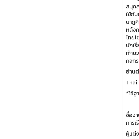
สนุกส
ใช้กั
นาฏศิ
หลังก
ไทยไต
นักเร
ทักษะ
กิจกร
อ่านต่
Thai 
*ใช้ฐ
ชื่อง
การเรี
ผู้แต