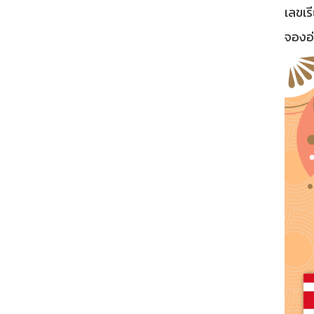
เลขเร
จองอ่