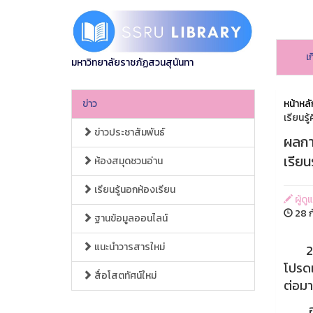
เ
มหาวิทยาลัยราชภัฏสวนสุนันทา
ข่าว
หน้าหลั
เรียนรู
ข่าวประชาสัมพันธ์
ผลการ
เรียน
ห้องสมุดชวนอ่าน
เรียนรู้นอกห้องเรียน
ผู้ดู
28 ก
ฐานข้อมูลออนไลน์
แนะนำวารสารใหม่
28 กั
โปรดเ
สื่อโสตทัศน์ใหม่
ต่อมา
อ่านง