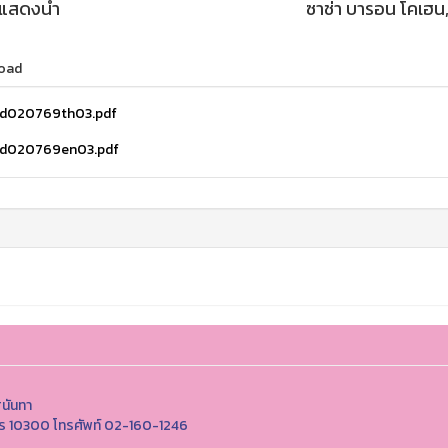
กแสดงนำ
ซาช่า บารอน โคเฮน, โ
oad
d020769th03.pdf
d020769en03.pdf
ุนันทา
นคร 10300 โทรศัพท์ 02-160-1246