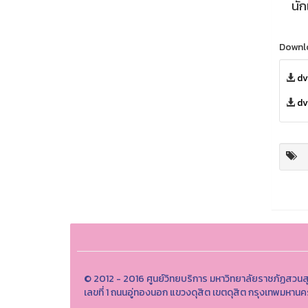
นั
Downl
dv
dv
© 2012 - 2016 ศูนย์วิทยบริการ มหาวิทยาลัยราชภัฏสวนส
เลขที่ 1 ถนนอู่ทองนอก แขวงดุสิต เขตดุสิต กรุงเทพมหา