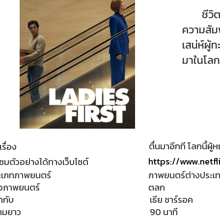
ชีวิตที
ความสัมพั
เสน่ห์ผู้
มาในโลกค
ตื่นมาอีกที โลกนี้ผู้
เรื่อง
https://www.netfl
ชมตัวอย่างได้ทางเว็บไซต์
ะเภทภาพยนตร์
ภาพยนตร์ต่างประเ
วภาพยนตร์
ตลก
กำกับ
เธีย ชาร์รอค
ามยาว
90 นาที