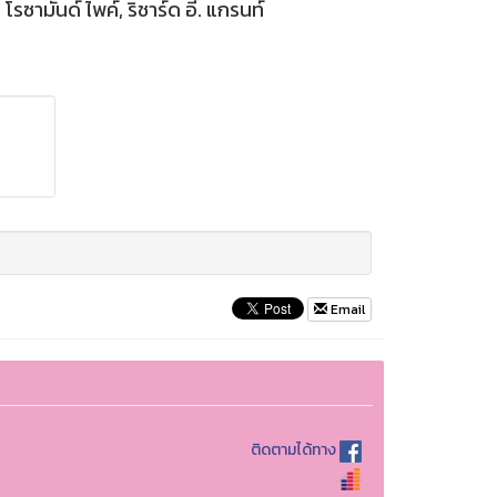
รซามันด์ ไพค์, ริชาร์ด อี. แกรนท์
Email
ติดตามได้ทาง