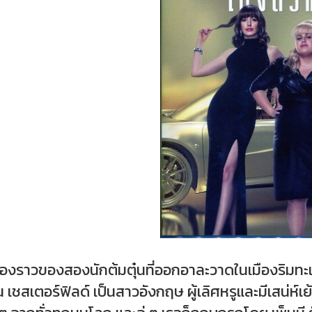
รื่องราวของสองนักต้มตุ๋นที่ออกอาละวาดในเมืองริมท
น เชสเตอร์ฟิลด์ เป็นสาวอังกฤษ ผู้เลิศหรูและมีเสน่ห