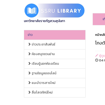
เ
มหาวิทยาลัยราชภัฏสวนสุนันทา
ข่าว
หน้าหลั
โกงตั
ข่าวประชาสัมพันธ์
ห้องสมุดชวนอ่าน
ผู้ดู
04 ก
เรียนรู้นอกห้องเรียน
ฐานข้อมูลออนไลน์
แนะนำวารสารใหม่
สื่อโสตทัศน์ใหม่