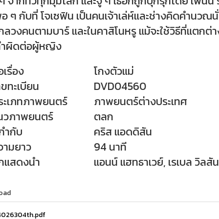
ๆ จากทั่วทุกมุมโลก และจู่ ๆ เธอก็ถูกบุกรุกโดย เพ็นน
พอ ๆ กับที่ โจเซฟิน เป็นคนเจ้าเล่ห์และช่างคิดคำนวณ
วงคนตามบาร์ และในคาสิโนหรู แม้จะใช้วิธีที่แตกต่างกัน 
ำผิดต่อผู้หญิง
เรื่อง
โกงตัวแม่
ทะเบียน
DVD04560
ระเภทภาพยนตร์
ภาพยนตร์ต่างประเทศ
นวภาพยนตร์
ตลก
้กำกับ
คริส แอดดิสัน
วามยาว
94 นาที
แสดงนำ
แอนน์ แฮทธาเวย์, เรเบล วิลสัน,
oad
026304th.pdf