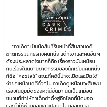
“ทาเด็ค” เป็นนักสืบที่รับหน้าที่สืบสวนคดี
ฆาตกรรมนักธุรกิจคนหนึ่ง แต่ที่เขาและคนอื่น ๆ
ต้องประหลาดใจมากก็คือ เรื่องราวมันเหมือน
กับเรื่องในนิยายฆาตกรรมของนักเขียนคนหนึ่ง
ที่ชื่อ “คอซโลว์” ขณะที่คดีนี้น่าจะเปิดและปิดได้
ง่ายๆเหมือนคดีทั่วๆไป ทาเด็คดูเหมือนจะสืบพบ
เรื่องในมุมมืดของคดีนี้ขึ้นมา นั่นเป็นเหมือน
ชนวนที่ทำให้ทาเด็คดำดิ่งสู่อีกโลกที่มืดบอด
และทำให้ชีวิตของเขาเปลี่ยนไปตลอดกาล