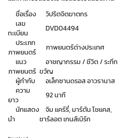
ชื่อเรื่อง
วิปริตจิตฆาตกร
เลข
DVD04494
ทะเบียน
ประเภท
ภาพยนตร์ต่างประเทศ
ภาพยนตร์
แนว
อาชญากรรม / ชีวิต / ระทึก
ภาพยนตร์
ขวัญ
ผู้กำกับ
อเล็กซานดรอส อาวรานาส
ความ
92 นาที
ยาว
นักแสดง
จิม แคร์รี่, มาร์ตัน โชแคส,
นำ
ชาร์ลอต เกนส์เบิร์ก