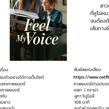
สาวขี้อ
ที่หูไม่
จนต้องตั
เส้นทางช
สัมผัสแห่งเสียง
เรื่อง
https://www.netf
ชมตัวอย่างได้ทางเว็บไซต์
ะเภทภาพยนตร์
ภาพยนตร์ต่างประเ
วภาพยนตร์
ตลก / ดราม่า
กำกับ
ลูกา ริบูโอลี
ามยาว
106 นาที
กแสดงนำ
ซาร่าห์ ทอสคาโน, เซ