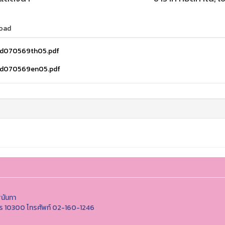
oad
d070569th05.pdf
d070569en05.pdf
ุนันทา
นคร 10300 โทรศัพท์ 02-160-1246