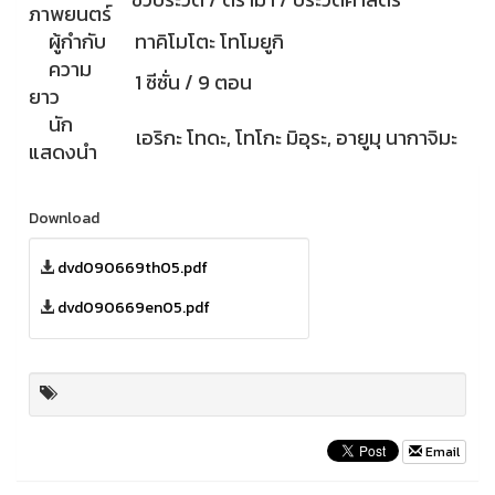
ภาพยนตร์
ผู้กำกับ
ทาคิโมโตะ โทโมยูกิ
ความ
1 ซีซั่น / 9 ตอน
ยาว
นัก
เอริกะ โทดะ, โทโกะ มิอุระ, อายูมุ นากาจิมะ
แสดงนำ
Download
dvd090669th05.pdf
dvd090669en05.pdf
Email