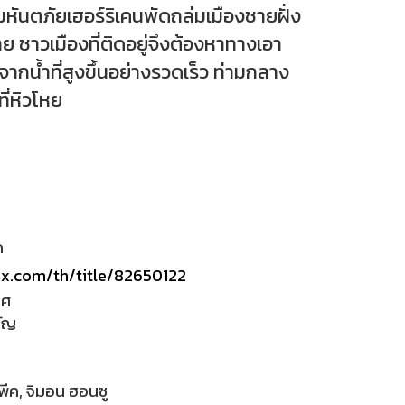
ันตภัยเฮอร์ริเคนพัดถล่มเมืองชายฝั่ง
ย ชาวเมืองที่ติดอยู่จึงต้องหาทางเอา
จากน้ำที่สูงขึ้นอย่างรวดเร็ว ท่ามกลาง
ี่หิวโหย
ด
ix.com/th/title/82650122
ทศ
วัญ
์ พีค, จิมอน ฮอนซู