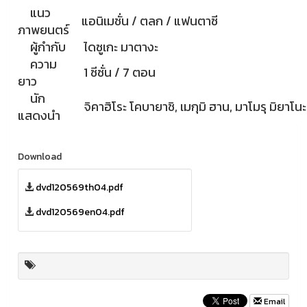
แนว
แอนิเมชั่น / ตลก / แฟนตาซี
ภาพยนตร์
ผู้กำกับ
ไดซูเกะ มาตางะ
ความ
1 ซีซั่น / 7 ตอน
ยาว
นัก
จิคาฮิโระ โคบายาชิ, เมกุมิ ฮาน, มาโมรุ มิยาโนะ
แสดงนำ
Download
dvd120569th04.pdf
dvd120569en04.pdf
Email