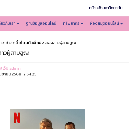
หน้าหลักมหาวิทยาลัย
กี่ยวกับเรา
ฐานข้อมูลออนไลน์
ทรัพยากร
ห้องสมุดออนไลน์
ก
>
ข่าว
>
สื่อโสตทัศน์ใหม่
> สองสาวผู้สาบสูญ
าวผู้สาบสูญ
แลเว็บ admin
ันยายน 2568 12:54:25