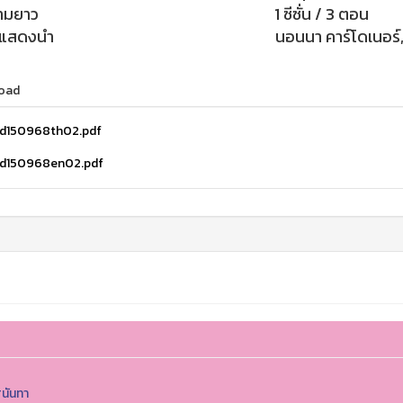
ามยาว
1 ซีซั่น / 3 ตอน
กแสดงนำ
นอนนา คาร์โดเนอร์, 
oad
d150968th02.pdf
d150968en02.pdf
ุนันทา