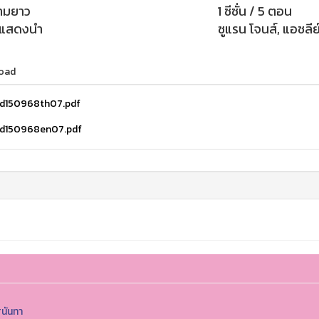
ามยาว
1 ซีซั่น / 5 ตอน
กแสดงนำ
ซูแรน โจนส์, แอชลีย
oad
d150968th07.pdf
d150968en07.pdf
ุนันทา