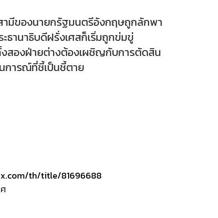
มีของนายกรัฐมนตรีอังกฤษถูกลักพา
ะธานาธิบดีฝรั่งเศสก็เริ่มถูกข่มขู่
ั้งสองฝ่ายต่างต้องเผชิญกับการตัดสิน
การณ์ที่ชี้เป็นชี้ตาย
lix.com/th/title/81696688
ทศ