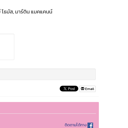
์ โธมัส, มาร์ติน แมคแคนน์
Email
ติดตามได้ทาง