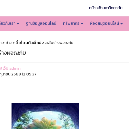
หน้าหลักมหาวิทยาลัย
กี่ยวกับเรา
ฐานข้อมูลออนไลน์
ทรัพยากร
ห้องสมุดออนไลน์
ก
>
ข่าว
>
สื่อโสตทัศน์ใหม่
> สลับร่างผจญภัย
ร่างผจญภัย
แลเว็บ admin
ิถุนายน 2569 12:05:37