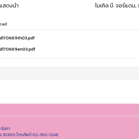
กแสดงนำ
ไมเคิล บี. จอร์แดน, 
oad
d170669th03.pdf
d170669en03.pdf
ุนันทา
นคร 10300 โทรศัพท์ 02-160-1246