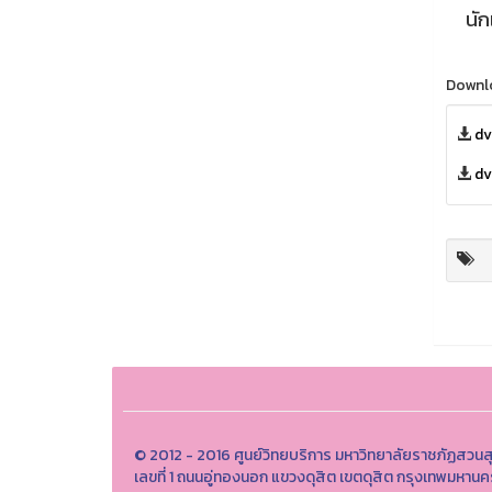
นั
Downl
dv
dv
© 2012 - 2016 ศูนย์วิทยบริการ มหาวิทยาลัยราชภัฏสวนส
เลขที่ 1 ถนนอู่ทองนอก แขวงดุสิต เขตดุสิต กรุงเทพมหา