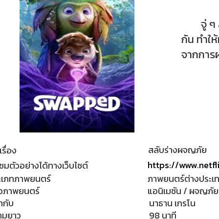
จู่ ๆ สั
กัน ทำให
จากการผจ
สลับร่างผจญภัย
เรื่อง
https://www.netfl
ชมตัวอย่างได้ทางเว็บไซต์
ะเภทภาพยนตร์
ภาพยนตร์ต่างประเ
วภาพยนตร์
แอนิเมชัน / ผจญภัย
กำกับ
นาธาน เกรโน
ามยาว
98 นาที