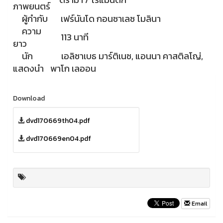
ภาพยนตร์
ผู้กำกับ
เฟร์นันโด กอนซาเลซ โมลินา
ความ
113 นาที
ยาว
นัก
เอลิซาเบธ มาร์ติเนซ, แอนนา คาสติลโญ่,
แสดงนำ
พาโก เลออน
Download
dvd170669th04.pdf
dvd170669en04.pdf
Email