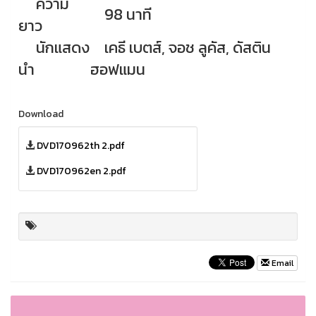
ความ
98 นาที
ยาว
นักแสดง
เคธี เบตส์, จอช ลูคัส, ดัสติน
นำ
ฮอฟแมน
Download
DVD170962th 2.pdf
DVD170962en 2.pdf
Email