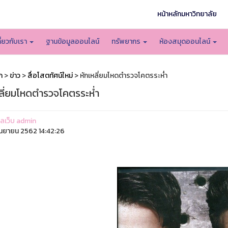
หน้าหลักมหาวิทยาลัย
กี่ยวกับเรา
ฐานข้อมูลออนไลน์
ทรัพยากร
ห้องสมุดออนไลน์
ก
>
ข่าว
>
สื่อโสตทัศน์ใหม่
> หักเหลี่ยมโหดตำรวจโคตรระห่ำ
หลี่ยมโหดตำรวจโคตรระห่ำ
แลเว็บ admin
ันยายน 2562 14:42:26