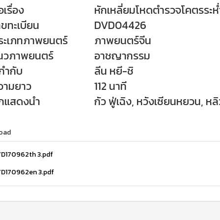
เรื่อง
หักเหลี่ยมโหดตำรวจโคตรระห่
ทะเบียน
DVD04426
ระเภทภาพยนตร์
ภาพยนตร์จีน
นวภาพยนตร์
อาชญากรรม
้กำกับ
ลีน หยี-ชิ
วามยาว
112 นาที
แสดงนำ
กัว ฟู่เฉิง, หวังเซียนหยวน, หล
oad
D170962th 3.pdf
D170962en 3.pdf