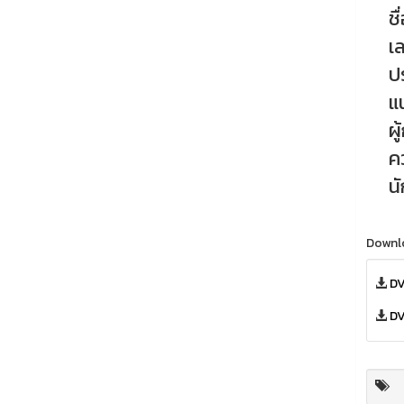
ชื่อ
เลข
ป
แ
ผู
ค
นัก
Downl
DV
DV