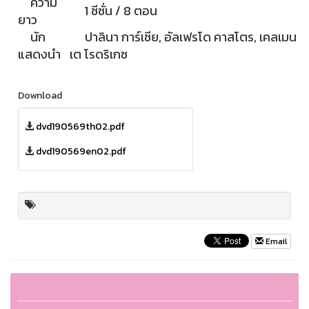
ความ
1 ซีซั่น / 8 ตอน
ยาว
นัก
ปาลินา การ์เซีย, อัลเฟรโด คาสโตร, เคลเมน
แสดงนำ
เต โรดริเกซ
Download
dvd190569th02.pdf
dvd190569en02.pdf
Email