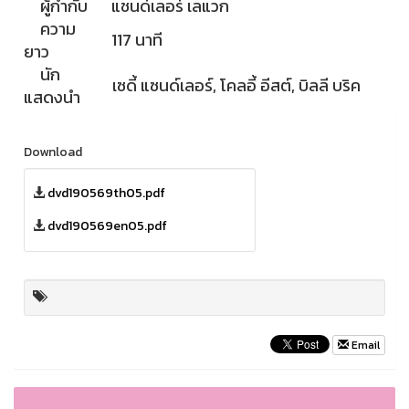
ผู้กำกับ
แชนด์เลอร์ เลแวก
ความ
117 นาที
ยาว
นัก
เซดี้ แซนด์เลอร์, โคลอี้ อีสต์, บิลลี บริค
แสดงนำ
Download
dvd190569th05.pdf
dvd190569en05.pdf
Email