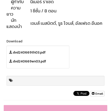
ผู้กำกับ
นิเมอร์ ราเชด
ความ
1 ซีซั่น / 8 ตอน
ยาว
นัก
เจมส์ เนสบิตต์, รูธ โจนส์, อัลเฟรด อีนอค
แสดงนำ
Download
dvd240669th03.pdf
dvd240669en03.pdf
Email