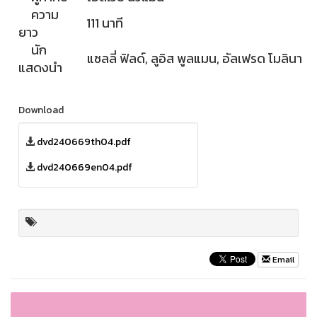
ความ
111 นาที
ยาว
นัก
แซลลี่ ฟิลด์, ลูอิส พูลแมน, อัลเฟรด โมลินา
แสดงนำ
Download
dvd240669th04.pdf
dvd240669en04.pdf
Email