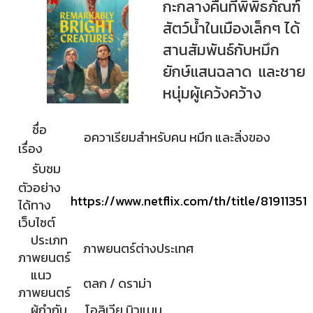
กะกลางคืนที่พิพิธภัณฑ์
สัตว์น้ำในเมืองเล็กๆ ได้
สานสัมพันธ์กับหมึก
ยักษ์แสนฉลาด และชาย
หนุ่มผู้เคว้งคว้าง
ชื่อ
อควาเรียมสำหรับคน หมึก และสิ่งของ
เรื่อง
รับชม
ตัวอย่าง
https://www.netflix.com/th/title/81911351
ได้ทาง
เว็บไซต์
ประเภท
ภาพยนตร์ต่างประเทศ
ภาพยนตร์
แนว
ตลก / ดราม่า
ภาพยนตร์
ผู้กำกับ
โอลิเวีย นิวแมน