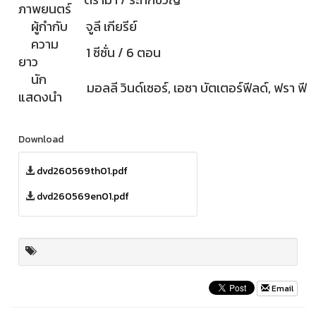
ภาพยนตร์
ผู้กำกับ
จูลี เกียรีย์
ความ
1 ซีซั่น / 6 ตอน
ยาว
นัก
มอลลี วินด์เซอร์, เอซา บัตเตอร์ฟีลด์, ฟรา ฟี
แสดงนำ
Download
dvd260569th01.pdf
dvd260569en01.pdf
Email