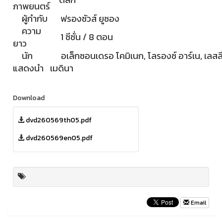
ภาพยนตร์
ผู้กำกับ
ฟรองซัวส์ ยูซอง
ความ
1 ซีซั่น / 8 ตอน
ยาว
นัก
อเล็กซอนเดรอ โคมิเนก, โลรองซ์ อาร์เน, เลสล
แสดงนำ
เมดินา
Download
dvd260569th05.pdf
dvd260569en05.pdf
Email