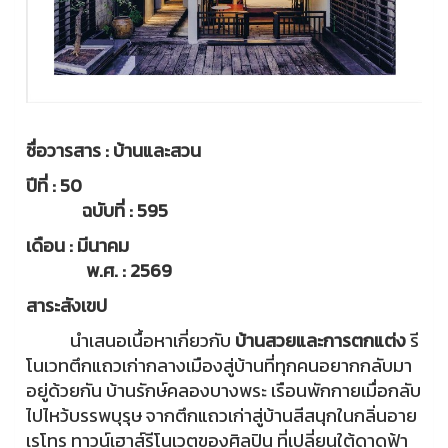
ชื่อวารสาร : บ้านและสวน
ปีที่ : 50
ฉบับที่ : 595
เดือน : มีนาคม
พ.ศ. : 2569
สาระสังเขป
นำเสนอเนื้อหาเกี่ยวกับ
บ้านสวยและการตกแต่ง
รี
โนเวทตึกแถวเก่ากลางเมืองสู่บ้านที่ทุกคนอยากกลับมา
อยู่ด้วยกัน บ้านรักษ์คลองบางพระ เรือนพักกายเมื่อกลับ
ไปไหว้บรรพบุรุษ จากตึกแถวเก่าสู่บ้านสีสนุกในกลิ่นอาย
เรโทร ทาวน์เฮาส์รีโนเวตของศิลปิน ที่เปลี่ยนใต้ดาดฟ้า