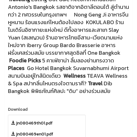
Antonio's Bangkok รสชาติจากอิตาลีตอนใต้ สู่ตํานาน
กว่า 2 ทศวรรษในกรุงเทพฯ Nong Geng Ji อาหารจีน
หูหนาน ร้อนแรงแค่ไหนต้องไปลอง KOKULABO ร้าน
โมเดิร์นอิซากายะแห่งใหม่ ดีทั้งอาหารและสาเก Slay
Yuan (สเลญวน) ร้านอาหารไทยอีสาน-เวียดนามแห่ง
ใหม่จาก iberry Group Bardo Brasserie อาหาร
ฝรั่งเศสร่วมสมัย บรรยากาศสุดชิลที่ One Bangkok
Foodie Picks
5 คาเฟ่ชาน่า ลิ้มลองย่านทรงวาด
Places
Go Hotel Bangkok Suvarnabhumi Airport
สนามบินอยู่ใกล้นิดเดียว
Wellness
TEAVA Wellness
& Spa สปากลิ่นไหนตรงใจตามราศี?
Travel
Dib
Bangkok พิพิธภัณฑ์ศิลปะ "ดิบ” อย่างร่วมสมัย
Download
jn080469th01.pdf
jn080469en01.pdf