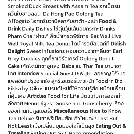
Smoked Duck Breast with Assam Tea อกเป็ดรม
ควีนใบชาอิลลิน Da Hong Pao Oolong Tea
Affogato โอศกรีมวานิลลากับชาต้าหงเปา
Food &
Drink
Daily Dishes ไข่ตุ่นวุ้นเส้นอบกระทะ Drinks
Pham Cha “ผำฉะ” พืชนํ้าเกรดพิธีการ Eat Well Live
Well Royal Milk Tea Donut โดนัทรอยัลมิลก์ที
Delish
Delight
Sweet Infusions หอมหวานจากกลิ่นชา Earl
Grey Cookies คุกกี้ชาเอิร์ลเกรย์ Oolong Donut
Cake เค้กโดนัทชาอูหลง Baba au Thai Tea บาบาชา
ไทย
Interview
Special Guest เชฟบุช-เลอชาญ โก๊ะแอ
แพสชันที่ปรุงจากใจ สู่ครีเอเตอร์แถวหน้า Food in Biz
Fikka by Oikos แบรนด์ใหม่ที่ให้ความรู้สึกเหมือนเพื่อน
ที่คุ้นเคย
Articles
Food for Life มัตฉะกับการออกกํา
ลังกาย Menu Digest Goose and Gooseberry เรื่อง
ของห่านกับกูสเบอร์รี
Miscellaneous
Nice to Know
Tea Deluxe รับชาพรีเมียมสักแก้วไหมคะ? Last But
Not Least เมื่อเปลี่ยนมุมมองใจก็เป็นสุข
Eating Out &
Traveling
Eating Out G&C Recommendation