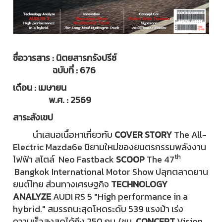
ชื่อวารสาร : นิตยสารกรังปรีซ์
ฉบับที่ : 676
เดือน : เมษายน
พ.ศ. : 2569
สาระสังเขป
นำเสนอเนื้อหาเกี่ยวกับ
COVER STORY
The All-
Electric Mazda6e นิยามใหม่ของยนตรกรรมพลังงาน
th
ไฟฟ้า สไตล์ Neo Fastback
SCOOP
The 47
Bangkok International Motor Show ปลุกตลาดยาน
ยนต์ไทย ส่วนทางเศรษฐกิจ
TECHNOLOGY
ANALYZE
AUDI RS 5 "High performance in a
hybrid." สมรรถนะสุดโหดระดับ 539 แรงม้า เร่ง
ความเร็วสูงสุดได้ถึง 250 กม./ชม.
CONCEPT
Vision