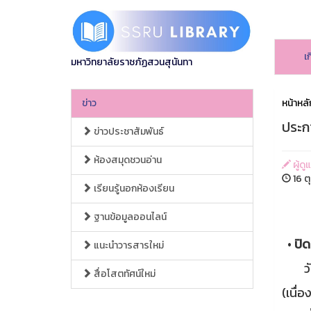
เ
มหาวิทยาลัยราชภัฏสวนสุนันทา
ข่าว
หน้าหลั
ประกา
ข่าวประชาสัมพันธ์
ห้องสมุดชวนอ่าน
ผู้ดู
16 ต
เรียนรู้นอกห้องเรียน
ฐานข้อมูลออนไลน์
•
ปิด
แนะนำวารสารใหม่
วันที
สื่อโสตทัศน์ใหม่
(เนื่