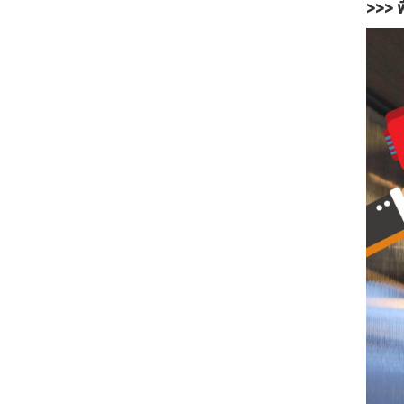
>>> พ