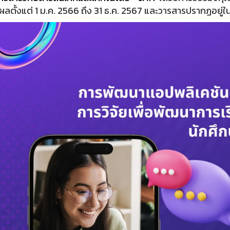
 มีผลตั้งแต่ 1 ม.ค. 2566 ถึง 31 ธ.ค. 2567 และวารสารปรากฏอยู