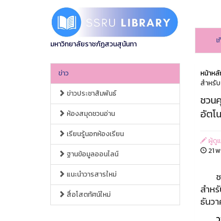
เ
มหาวิทยาลัยราชภัฏสวนสุนันทา
ข่าว
หน้าหลั
สำหรับ
ข่าวประชาสัมพันธ์
ชวนค
อัตโน
ห้องสมุดชวนอ่าน
เรียนรู้นอกห้องเรียน
ผู้ดู
21 พ
ฐานข้อมูลออนไลน์
แนะนำวารสารใหม่
ชวนค
สำหรั
สื่อโสตทัศน์ใหม่
ธันว
ว