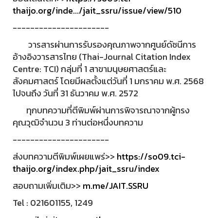
thaijo.org/inde.../jait_ssru/issue/view/510
----------------------
วารสารผ่านการรับรองคุณภาพจากศูนย์ดัชนีการ
อ้างอิงวารสารไทย (Thai-Journal Citation Index
Centre: TCI) กลุ่มที่ 1 สาขามนุษยศาสตร์และ
สังคมศาสตร์ โดยมีผลตั้งแต่วันที่ 1 มกราคม พ.ศ. 2568
ไปจนถึง วันที่ 31 ธันวาคม พ.ศ. 2572
ทุกบทความที่ตีพิมพ์ผ่านการพิจารณาจากผู้ทรง
คุณวุฒิจำนวน 3 ท่านต่อหนึ่งบทความ
----------------------
ส่งบทความตีพิมพ์เผยแพร่>>
https://so09.tci-
thaijo.org/index.php/jait_ssru/index
สอบถามเพิ่มเติม>>
m.me/JAIT.SSRU
Tel : 021601155, 1249