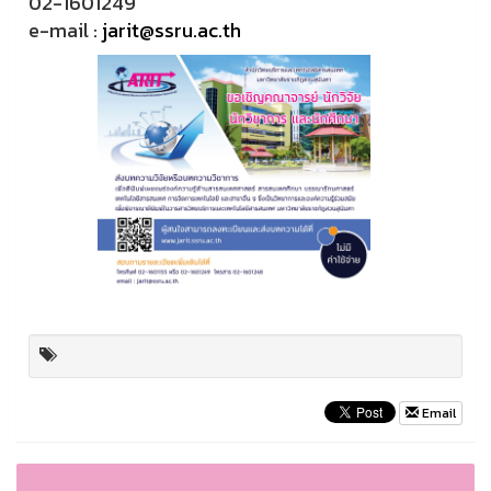
02-1601249
e-mail :
jarit@ssru.ac.th
Email