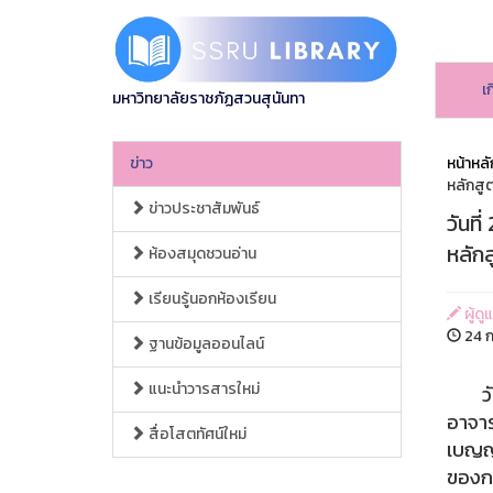
เ
มหาวิทยาลัยราชภัฏสวนสุนันทา
ข่าว
หน้าหลั
หลักสู
ข่าวประชาสัมพันธ์
วันที
หลัก
ห้องสมุดชวนอ่าน
เรียนรู้นอกห้องเรียน
ผู้ดู
24 ก
ฐานข้อมูลออนไลน์
แนะนำวารสารใหม่
วันที
อาจาร
สื่อโสตทัศน์ใหม่
เบญญา
ของกอ