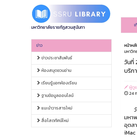
เ
มหาวิทยาลัยราชภัฏสวนสุนันทา
ข่าว
หน้าหลั
มหาวิท
ข่าวประชาสัมพันธ์
วันที
บริก
ห้องสมุดชวนอ่าน
เรียนรู้นอกห้องเรียน
ผู้ดู
24 ก
ฐานข้อมูลออนไลน์
แนะนำวารสารใหม่
วันที
มหาพร
สื่อโสตทัศน์ใหม่
อุตสา
iMac 