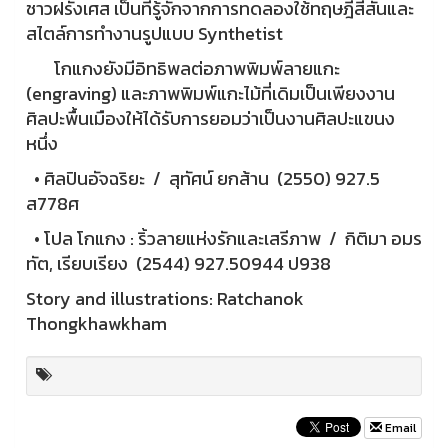
ชาวฝรั่งเศส เป็นที่รู้จักจากการทดลองใช้ทฤษฎีสีสันและ
สไตล์การทำงานรูปแบบ Synthetist
โกแกงยังมีอิทธิพลต่อภาพพิมพ์ลายแกะ
(engraving) และภาพพิมพ์แกะไม้ที่เดิมเป็นเพียงงาน
ศิลปะพื้นเมืองให้ได้รับการยอมว่าเป็นงานศิลปะแขนง
หนึ่ง
• ศิลปินอัจฉริยะ / สุทัศน์ ยกส้าน (2550) 927.5
ส778ศ
• โปล โกแกง : ริ้วลายแห่งรักและเสรีภาพ / กิติมา อมร
ทัต, เรียบเรียง (2544) 927.50944 ป938
Story and illustrations: Ratchanok
Thongkhawkham
Email