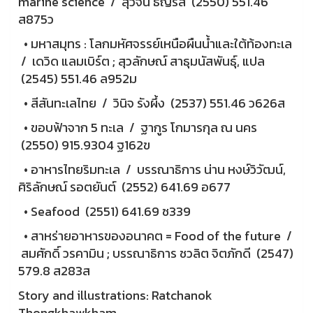
marine science / สุวัจน์ ธัญรส (2550) 551.46
ส875ว
• มหาสมุทร : โลกมหัศจรรย์เหนือผืนน้ำและใต้ท้องทะเล
/ เดวิด แลมเบิร์ต ; สุวลักษณ์ สาธุมนัสพันธุ์, แปล
(2545) 551.46 ล952ม
• สีสันทะเลไทย / วินิจ รังผึ้ง (2537) 551.46 ว626ส
• ขอบฟ้าจาก 5 ทะเล / ฐากูร โกมารกุล ณ นคร
(2550) 915.9304 ฐ162ข
• อาหารไทยริมทะเล / บรรณาธิการ น่าน หงษ์วิวัฒน์,
ศิริลักษณ์ รอตยันต์ (2552) 641.69 อ677
• Seafood (2551) 641.69 ซ339
• สาหร่ายอาหารของอนาคต = Food of the future /
สมศักดิ์ วรคามิน ; บรรณาธิการ ชวลิต จิตภักดี (2547)
579.8 ส283ส
Story and illustrations: Ratchanok
Thongkhawkham