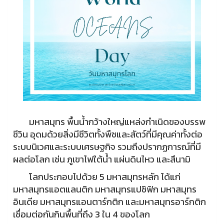
มหาสมุทร พื้นน้ำกว้างใหญ่แหล่งกำเนิดของบรรพ
ชีวิน อุดมด้วยสิ่งมีชีวิตทั้งพืชและสัตว์ที่มีคุณค่าทั้งต่อ
ระบบนิเวศและระบบเศรษฐกิจ รวมถึงปรากฏการณ์ที่มี
ผลต่อโลก เช่น ภูเขาไฟใต้น้ำ แผ่นดินไหว และสึนามิ
โลกประกอบไปด้วย 5 มหาสมุทรหลัก ได้แก่
มหาสมุทรแอตแลนติก มหาสมุทรแปซิฟิก มหาสมุทร
อินเดีย มหาสมุทรแอนตาร์กติก และมหาสมุทรอาร์กติก
เชื่อมต่อกันกินพื้นที่ถึง 3 ใน 4 ของโลก