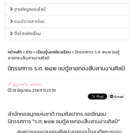
ฐานข้อมูลออนไลน์
แนะนำวารสารใหม่
สื่อโสตทัศน์ใหม่
หน้าหลัก
>
ข่าว
>
เรียนรู้นอกห้องเรียน
> นิทรรศการ ร.ศ. ๒๔๒ ชมตู้
ลายทองสืบสานงานศิลป์
นิทรรศการ ร.ศ. ๒๔๒ ชมตู้ลายทองสืบสานงานศิลป์
ผู้ดูแลเว็บ admin
18 มิถุนายน 2569 11:25:19
Email
สำนักหอสมุดแห่งชาติ กรมศิลปากร ขอเชิญชม
นิทรรศการ "ร.ศ. ๒๔๒ ชมตู้ลายทองสืบสานงานศิลป์"
ชมความงดงามของศิลปะลายรดน้ำบนตู้พระธรรม