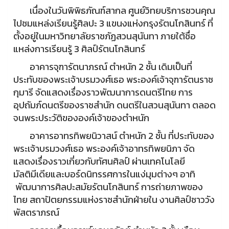
เนื่องในวันพิพิธภัณฑ์สากล ศูนย์วิทยบริการชวนคุณ
ไปชมแหล่งเรียนรู้ศิลปะ 3 แขนงแห่งกรุงรัตนโกสินทร์ ที่
ตั้งอยู่ในมหาวิทยาลัยราชภัฏสวนสุนันทา ภายใต้ชื่อ
แหล่งการเรียนรู้ 3 ศิลป์รัตนโกสินทร์
อาคารจุฑารัตนาภรณ์ ตำหนัก 2 ชั้น เดิมเป็นที่
ประทับของพระเจ้าบรมวงศ์เธอ พระองค์เจ้าจุฑารัตนราช
กุมารี จัดแสดงเรื่องราวพัฒนาการดนตรีไทย การ
อุปถัมภ์ดนตรีของราชสำนัก ดนตรีในสวนสุนันทา ตลอด
จนพระประวัติขององค์เจ้าของตำหนัก
อาคารอาทรทิพยนิวาสน์ ตำหนัก 2 ชั้น ที่ประทับของ
พระเจ้าบรมวงศ์เธอ พระองค์เจ้าอาทรทิพยนิภา จัด
แสดงเรื่องราวเกี่ยวกับทัศนศิลป์ ผ่านเทคโนโลยี
มัลติมีเดียและบอร์ดนิทรรศการในแง่มุมต่างๆ อาทิ
พัฒนาการศิลปะสมัยรัตนโกสินทร์ การถ่ายภาพของ
ไทย สถาปัตยกรรมแห่งราชสำนักฝ่ายใน งานศิลป์ชาววัง
พัสตราภรณ์